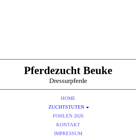
Pferdezucht Beuke
Dressurpferde
HOME
ZUCHTSTUTEN
WIANKA - WOLKENSTEIN II
FOHLEN 2026
ST.PR.ST. FELICIA - FALSTERBO
KONTAKT
HANN.PR.ST. SERAFINA - SCOLARI
IMPRESSUM