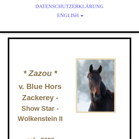
HANN.PR.ST. BONA DEA - BON BRAVOUR
DATENSCHUTZERKLÄRUNG
KIARA - KJENTO
ENGLISH
ZAZOU - BLUE HORS ZACKEREY
FOALS
BROODMARES
CONTACT
* Zazou *
v. Blue Hors
Zackerey -
Show Star -
Wolkenstein II