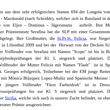
t aus dem sehr erfolgreichen Stamm 694 der Longola von
- Macdonald (nach Schridde), welcher sich in Russland in 
e von Eljen - Dominus - Jägersmann aufteilt. Ihre Mut
er Prämienstute Serafina hat die SLP mit einer Gesamtnot
bgelegt. Ihre Großmutter, die
St.Pr.St. Felicia
, war Sieger
u in Lilienthal 2009 und bei der Herwart von der Decken S
Der Vollbruder von Serafina mit Namen "Scope" ist bis in Re
rpferdeprüfungen der Kl. L siegreich und platziert. 
Vollbruder der Mutter Felicia mit Namen "Flash" ist in Sp
t. Georges erfolgreich, Teilnehmer bei der EM junge Reite
 mit Mónica Blázquez Lopez-Muñiz und Spanische Meister
 jüngere Vollbruder "Fürst Farbenfroh" ist in Dressu
rprüfungen bis zur Kl. S siegreich und platziert. Di
ter
Sicilia
, welche sich auch in unserer Zucht befindet, ist ebe
raner Prämie ausgezeichnet.