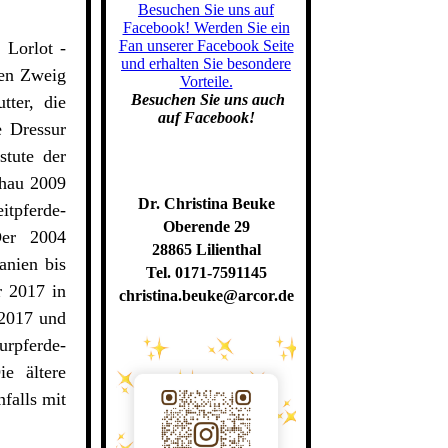
Besuchen Sie uns auf
Facebook! Werden Sie ein
Fan unserer Facebook Seite
 Lorlot -
und erhalten Sie besondere
den Zweig
Vorteile.
Besuchen Sie uns auch
ter, die
auf Facebook!
e Dressur
stute der
chau 2009
Dr. Christina Beuke
itpferde-
Oberende 29
Der 2004
28865 Lilienthal
anien bis
Tel. 0171-7591145
r 2017 in
christina.beuke@arcor.de
 2017 und
rpferde-
e ältere
nfalls mit