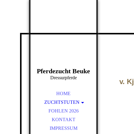
Pferdezucht Beuke
Dressurpferde
v. K
HOME
ZUCHTSTUTEN
WIANKA - WOLKENSTEIN
FOHLEN 2026
II
KONTAKT
ST.PR.ST. FELICIA -
IMPRESSUM
FALSTERBO