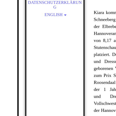
DATENSCHUTZERKLÄRUN
HANN.PR.ST. SERAFINA -
G
SCOLARI
Kiara
komm
ENGLISH
HANN.PR.ST. BONA DEA -
Schneeberg 
BON BRAVOUR
FOALS
der Elbreb
KIARA - KJENTO
BROODMARES
Hannoveran
ZAZOU - BLUE HORS
CONTACT
von 8,17 a
ZACKEREY
Stutenscha
platziert. 
und Dressu
geborenen 
zum Prix S
Roosendaal
der 1 Jahr
und Dressu
Vollschwes
der Hannove